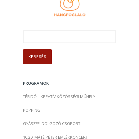
K
e
r
e
s
é
s
PROGRAMOK
:
TÉRIDŐ – KREATÍV KÖZÖSSÉGI MŰHELY
POPPING
GYÁSZFELDOLGOZÓ CSOPORT
10.20. MÁTÉ PÉTER EMLÉKKONCERT