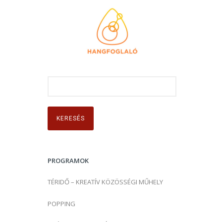
K
e
r
e
s
é
s
PROGRAMOK
:
TÉRIDŐ – KREATÍV KÖZÖSSÉGI MŰHELY
POPPING