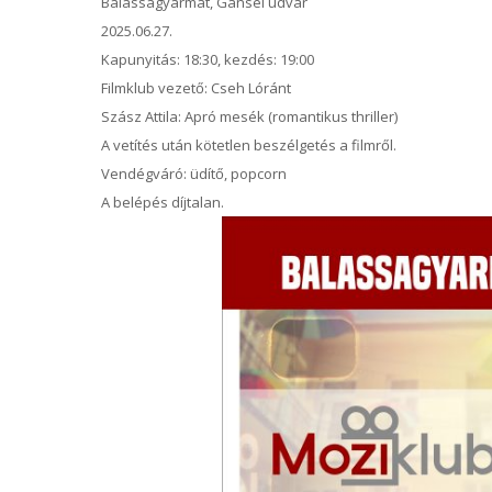
Balassagyarmat, Gansel udvar
2025.06.27.
Kapunyitás: 18:30, kezdés: 19:00
Filmklub vezető: Cseh Lóránt
Szász Attila: Apró mesék (romantikus thriller)
A vetítés után kötetlen beszélgetés a filmről.
Vendégváró: üdítő, popcorn
A belépés díjtalan.