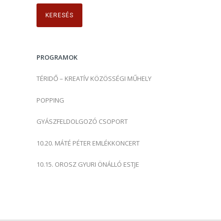
r
e
s
é
s
PROGRAMOK
:
TÉRIDŐ – KREATÍV KÖZÖSSÉGI MŰHELY
POPPING
GYÁSZFELDOLGOZÓ CSOPORT
10.20. MÁTÉ PÉTER EMLÉKKONCERT
10.15. OROSZ GYURI ÖNÁLLÓ ESTJE