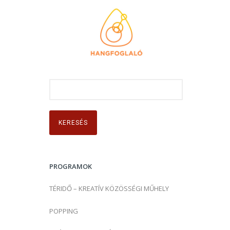
K
e
r
e
s
é
s
PROGRAMOK
:
TÉRIDŐ – KREATÍV KÖZÖSSÉGI MŰHELY
POPPING