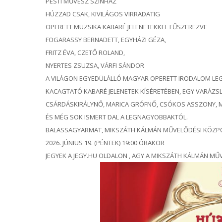
PESTI MŰVÉSZ SZÍNHÁZ
HÚZZAD CSAK, KIVILÁGOS VIRRADATIG
OPERETT MUZSIKA KABARÉ JELENETEKKEL FŰSZEREZVE
FOGARASSY BERNADETT, EGYHÁZI GÉZA,
FRITZ ÉVA, CZETŐ ROLAND,
NYERTES ZSUZSA, VÁRFI SÁNDOR
A VILÁGON EGYEDÜLÁLLÓ MAGYAR OPERETT IRODALOM LEG
KACAGTATÓ KABARÉ JELENETEK KÍSÉRETÉBEN, EGY VARÁZS
CSÁRDÁSKIRÁLYNŐ, MARICA GRÓFNŐ, CSÓKOS ASSZONY, M
ÉS MÉG SOK ISMERT DAL A LEGNAGYOBBAKTÓL.
BALASSAGYARMAT, MIKSZÁTH KÁLMÁN MŰVELŐDÉSI KÖZP
2026. JÚNIUS 19. (PÉNTEK) 19:00 ÓRAKOR
JEGYEK A JEGY.HU OLDALON , AGY A MIKSZÁTH KÁLMÁN M