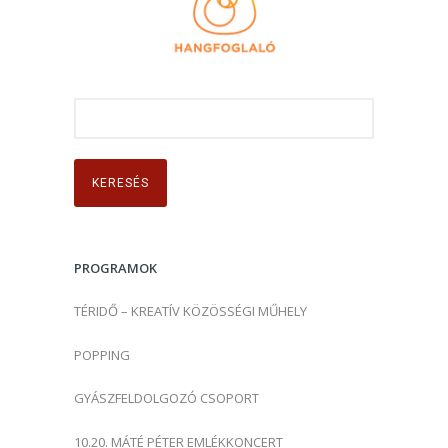
K
e
r
e
s
é
s
PROGRAMOK
:
TÉRIDŐ – KREATÍV KÖZÖSSÉGI MŰHELY
POPPING
GYÁSZFELDOLGOZÓ CSOPORT
10.20. MÁTÉ PÉTER EMLÉKKONCERT