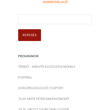
K
e
r
e
s
é
s
PROGRAMOK
:
TÉRIDŐ – KREATÍV KÖZÖSSÉGI MŰHELY
POPPING
GYÁSZFELDOLGOZÓ CSOPORT
10.20. MÁTÉ PÉTER EMLÉKKONCERT
10.15. OROSZ GYURI ÖNÁLLÓ ESTJE