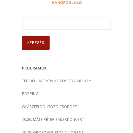
K
e
r
e
s
é
s
PROGRAMOK
:
TÉRIDŐ – KREATÍV KÖZÖSSÉGI MŰHELY
POPPING
GYÁSZFELDOLGOZÓ CSOPORT
10.20. MÁTÉ PÉTER EMLÉKKONCERT
10.15. OROSZ GYURI ÖNÁLLÓ ESTJE