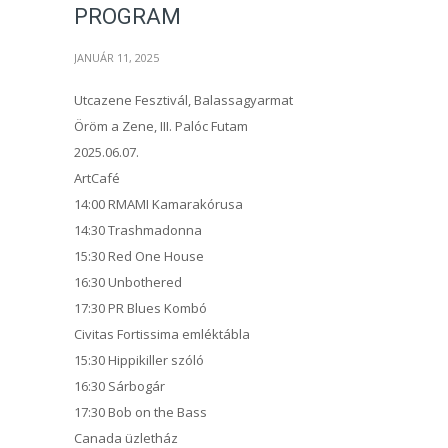
PROGRAM
JANUÁR 11, 2025
Utcazene Fesztivál, Balassagyarmat
Öröm a Zene, III. Palóc Futam
2025.06.07.
ArtCafé
14:00 RMAMI Kamarakórusa
14:30 Trashmadonna
15:30 Red One House
16:30 Unbothered
17:30 PR Blues Kombó
Civitas Fortissima emléktábla
15:30 Hippikiller szóló
16:30 Sárbogár
17:30 Bob on the Bass
Canada üzletház