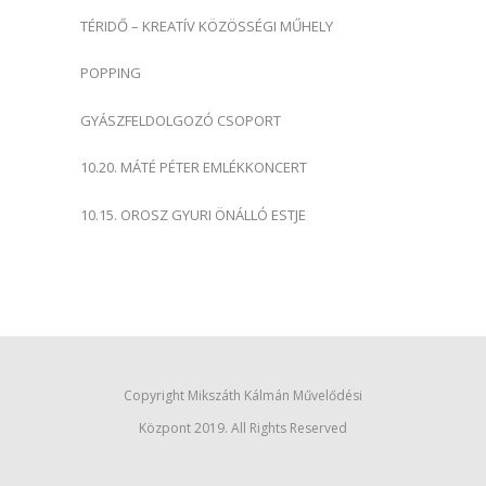
TÉRIDŐ – KREATÍV KÖZÖSSÉGI MŰHELY
POPPING
GYÁSZFELDOLGOZÓ CSOPORT
10.20. MÁTÉ PÉTER EMLÉKKONCERT
10.15. OROSZ GYURI ÖNÁLLÓ ESTJE
Copyright Mikszáth Kálmán Művelődési
Központ 2019. All Rights Reserved