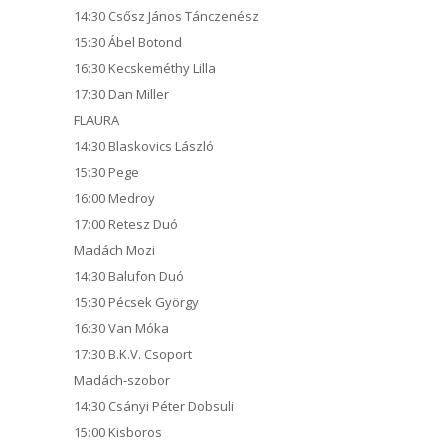
14:30 Csősz János Tánczenész
15:30 Ábel Botond
16:30 Kecskeméthy Lilla
17:30 Dan Miller
FLAURA
14:30 Blaskovics László
15:30 Pege
16:00 Medroy
17:00 Retesz Duó
Madách Mozi
14:30 Balufon Duó
15:30 Pécsek György
16:30 Van Móka
17:30 B.K.V. Csoport
Madách-szobor
14:30 Csányi Péter Dobsuli
15:00 Kisboros