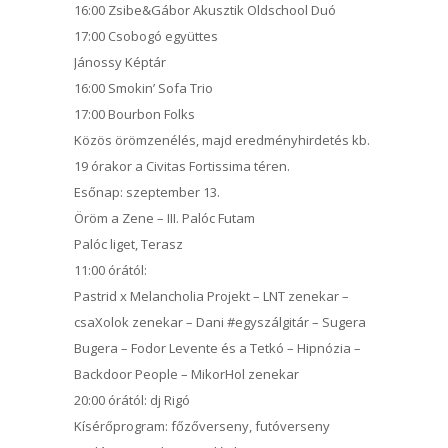
16:00 Zsibe&Gábor Akusztik Oldschool Duó
17:00 Csobogó együttes
Jánossy Képtár
16:00 Smokin’ Sofa Trio
17:00 Bourbon Folks
Közös örömzenélés, majd eredményhirdetés kb.
19 órakor a Civitas Fortissima téren.
Esőnap: szeptember 13.
Öröm a Zene – III. Palóc Futam
Palóc liget, Terasz
11:00 órától:
Pastrid x Melancholia Projekt – LNT zenekar –
csaXolok zenekar – Dani #egyszálgitár – Sugera
Bugera – Fodor Levente és a Tetkó – Hipnózia –
Backdoor People – MikorHol zenekar
20:00 órától: dj Rigó
Kísérőprogram: főzőverseny, futóverseny