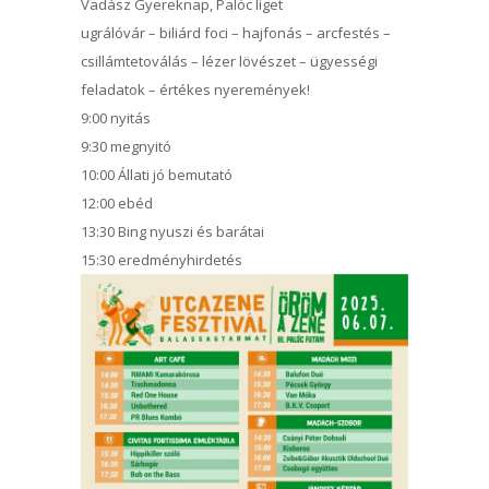
Vadász Gyereknap, Palóc liget
ugrálóvár – biliárd foci – hajfonás – arcfestés –
csillámtetoválás – lézer lövészet – ügyességi
feladatok – értékes nyeremények!
9:00 nyitás
9:30 megnyitó
10:00 Állati jó bemutató
12:00 ebéd
13:30 Bing nyuszi és barátai
15:30 eredményhirdetés