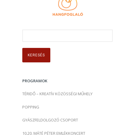
K
e
r
e
s
é
s
PROGRAMOK
:
TÉRIDŐ – KREATÍV KÖZÖSSÉGI MŰHELY
POPPING
GYÁSZFELDOLGOZÓ CSOPORT
10.20. MÁTÉ PÉTER EMLÉKKONCERT