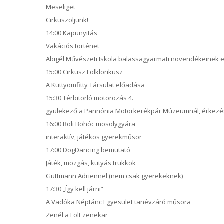
Meseliget
Cirkuszoljunk!
14:00 Kapunyitás
Vakációs történet
Abigél Művészeti Iskola balassagyarmati növendékeinek 
15:00 Cirkusz Folklorikusz
A Kuttyomfitty Társulat előadása
15:30 Térbitorló motorozás 4.
gyülekező a Pannónia Motorkerékpár Múzeumnál, érkezés 
16:00 Roli Bohóc mosolygyára
interaktív, játékos gyerekműsor
17:00 DogDancing bemutató
Játék, mozgás, kutyás trükkök
Guttmann Adriennel (nem csak gyerekeknek)
17:30 „Így kell járni”
A Vadóka Néptánc Egyesület tanévzáró műsora
Zenél a Folt zenekar