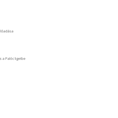
előadása
a Palóc ligetbe