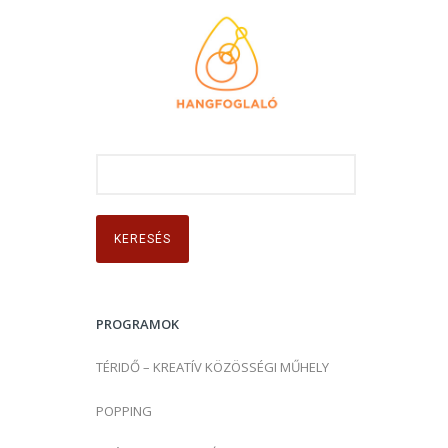
K
e
r
e
s
é
s
PROGRAMOK
:
TÉRIDŐ – KREATÍV KÖZÖSSÉGI MŰHELY
POPPING