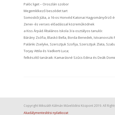
Palóc liget – Oroszlán szobor
Megemlékező beszédet tart
Somoskői Júlia, a 16-os Honvéd Katonai Hagyományőrző és 
Zenei- és verses előadással közreműködnek
a Kiss Árpád Általános Iskola 3/a osztályos tanulói:
Bárány Zsófia, Blaskó Bella, Borda Benedek, Istvanovszki
Palánki Zselyke, Szersztjuk Szofija, Szersztjuk Zlata, Szab
Torjay Attila és Vadkerti Luca;
felkészítő tanáraik: Kamarásné Szűcs Edina és Deák Domi
Copyright Mikszáth Kálmán Művelődési Központ 2019. All Right
Akadálymentesítési nyilatkozat