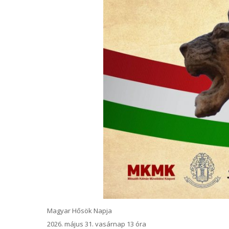
Magyar Hősök Napja
2026. május 31. vasárnap 13 óra