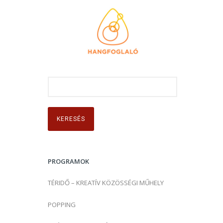
K
e
r
e
s
é
s
PROGRAMOK
:
TÉRIDŐ – KREATÍV KÖZÖSSÉGI MŰHELY
POPPING