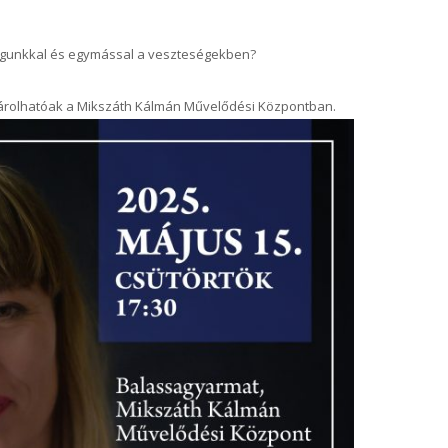
gunkkal és egymással a veszteségekben?
ásárolhatóak a Mikszáth Kálmán Művelődési Központban.