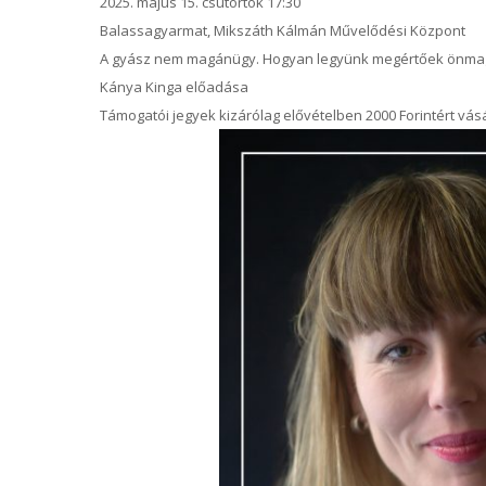
2025. május 15. csütörtök 17:30
Balassagyarmat, Mikszáth Kálmán Művelődési Központ
A gyász nem magánügy. Hogyan legyünk megértőek önma
Kánya Kinga előadása
Támogatói jegyek kizárólag elővételben 2000 Forintért v