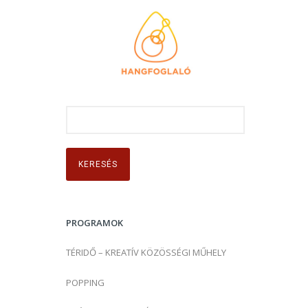
K
e
r
e
s
é
s
PROGRAMOK
:
TÉRIDŐ – KREATÍV KÖZÖSSÉGI MŰHELY
POPPING