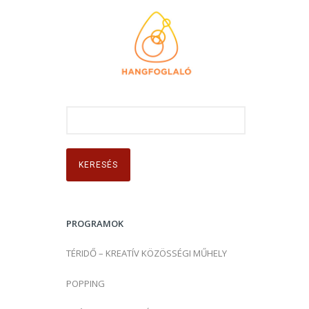
K
e
r
e
s
é
s
PROGRAMOK
:
TÉRIDŐ – KREATÍV KÖZÖSSÉGI MŰHELY
POPPING