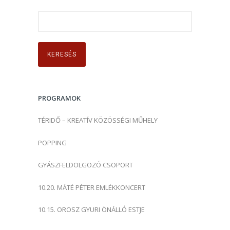
K
e
r
e
s
é
s
PROGRAMOK
:
TÉRIDŐ – KREATÍV KÖZÖSSÉGI MŰHELY
POPPING
GYÁSZFELDOLGOZÓ CSOPORT
10.20. MÁTÉ PÉTER EMLÉKKONCERT
10.15. OROSZ GYURI ÖNÁLLÓ ESTJE