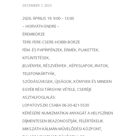
DECEMBER 7, 2025
2026. ÁPRILIS 19. 9:00 – 13:00
– HORVÁTH ENDRE –
ÉREMBÖRZE
TERE-FERE-CSERE-HOBBI-BÖRZE
FÉM- ÉS PAPÍRPÉNZEK, ÉRMÉK, PLAKETTEK,
KITÜNTETÉSEK,
JELVÉNYEK, RÉSZVÉNYEK , KÉPESLAPOK, IRATOK,
TELEFONKÁRTYÁK,
SZÓDÁSÜVEGEK, ÚJSÁGOK, KÖNYVEK ÉS MINDEN
EGYÉB RÉGI TÁRGYAK VÉTELE, CSERÉJE
ASZTALFOGLALÁS:
LOPATOVSZKI CSABA 06-20-421-5530
KÉRÉSÉRE NUMIZMATIKAI ANYAGÁT A HELYSZÍNEN
DÍJMENTESEN BEAZONOSÍTJÁK, FELÉRTÉKELIK.
MIKSZÁTH KÁLMÁN MŰVELŐDÉSI KÖZPONT,