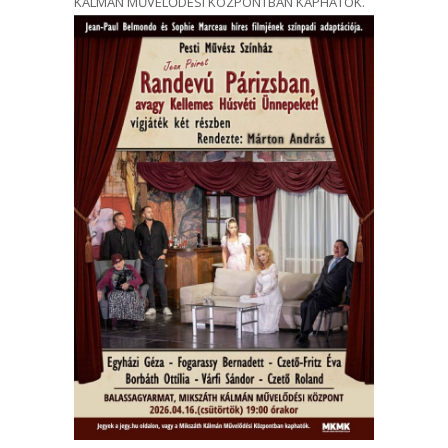
KÁLMÁN MŰVELŐDÉSI KÖZPONTBAN KAPHATÓK.