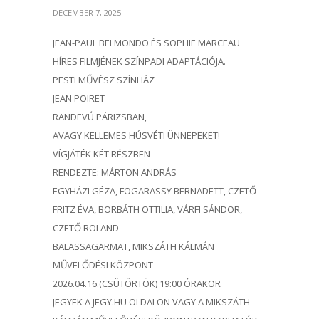
DECEMBER 7, 2025
JEAN-PAUL BELMONDO ÉS SOPHIE MARCEAU
HÍRES FILMJÉNEK SZÍNPADI ADAPTÁCIÓJA.
PESTI MŰVÉSZ SZÍNHÁZ
JEAN POIRET
RANDEVÚ PÁRIZSBAN,
AVAGY KELLEMES HÚSVÉTI ÜNNEPEKET!
VÍGJÁTÉK KÉT RÉSZBEN
RENDEZTE: MÁRTON ANDRÁS
EGYHÁZI GÉZA, FOGARASSY BERNADETT, CZETŐ-
FRITZ ÉVA, BORBÁTH OTTILIA, VÁRFI SÁNDOR,
CZETŐ ROLAND
BALASSAGARMAT, MIKSZÁTH KÁLMÁN
MŰVELŐDÉSI KÖZPONT
2026.04.16.(CSÜTÖRTÖK) 19:00 ÓRAKOR
JEGYEK A JEGY.HU OLDALON VAGY A MIKSZÁTH