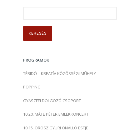
K
e
r
e
s
é
s
PROGRAMOK
:
TÉRIDŐ – KREATÍV KÖZÖSSÉGI MŰHELY
POPPING
GYÁSZFELDOLGOZÓ CSOPORT
10.20. MÁTÉ PÉTER EMLÉKKONCERT
10.15. OROSZ GYURI ÖNÁLLÓ ESTJE