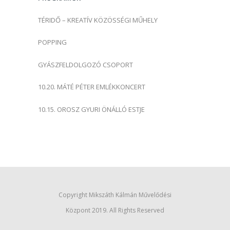
:
TÉRIDŐ – KREATÍV KÖZÖSSÉGI MŰHELY
POPPING
GYÁSZFELDOLGOZÓ CSOPORT
10.20. MÁTÉ PÉTER EMLÉKKONCERT
10.15. OROSZ GYURI ÖNÁLLÓ ESTJE
Copyright Mikszáth Kálmán Művelődési
Központ 2019. All Rights Reserved