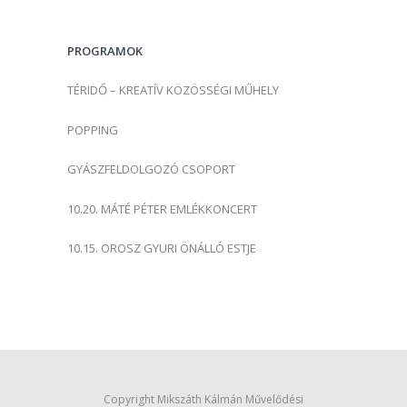
é
s
PROGRAMOK
:
TÉRIDŐ – KREATÍV KÖZÖSSÉGI MŰHELY
POPPING
GYÁSZFELDOLGOZÓ CSOPORT
10.20. MÁTÉ PÉTER EMLÉKKONCERT
10.15. OROSZ GYURI ÖNÁLLÓ ESTJE
Copyright Mikszáth Kálmán Művelődési