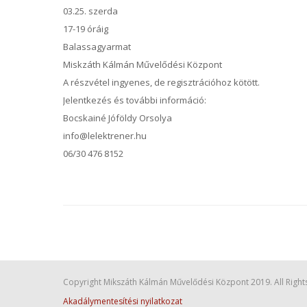
03.25. szerda
17-19 óráig
Balassagyarmat
Miskzáth Kálmán Művelődési Központ
A részvétel ingyenes, de regisztrációhoz kötött.
Jelentkezés és további információ:
Bocskainé Jóföldy Orsolya
info@lelektrener.hu
06/30 476 8152
Copyright Mikszáth Kálmán Művelődési Központ 2019. All Right
Akadálymentesítési nyilatkozat