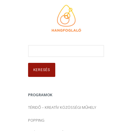
K
e
r
e
s
é
s
PROGRAMOK
:
TÉRIDŐ – KREATÍV KÖZÖSSÉGI MŰHELY
POPPING