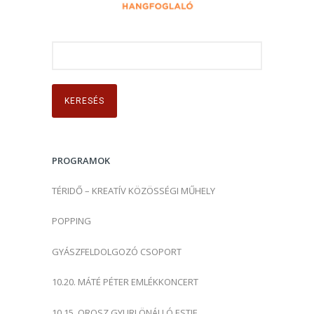
K
e
r
e
s
é
s
PROGRAMOK
:
TÉRIDŐ – KREATÍV KÖZÖSSÉGI MŰHELY
POPPING
GYÁSZFELDOLGOZÓ CSOPORT
10.20. MÁTÉ PÉTER EMLÉKKONCERT
10.15. OROSZ GYURI ÖNÁLLÓ ESTJE