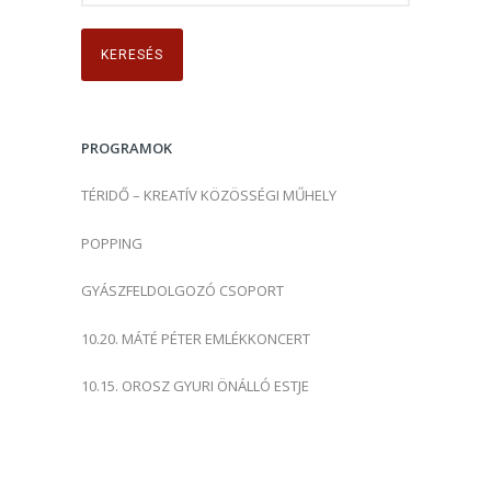
e
r
e
s
é
s
PROGRAMOK
:
TÉRIDŐ – KREATÍV KÖZÖSSÉGI MŰHELY
POPPING
GYÁSZFELDOLGOZÓ CSOPORT
10.20. MÁTÉ PÉTER EMLÉKKONCERT
10.15. OROSZ GYURI ÖNÁLLÓ ESTJE