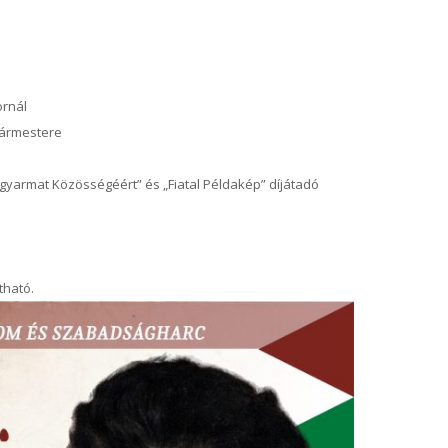
ornál
gármestere
gyarmat Közösségéért” és „Fiatal Példakép” díjátadó
tható.