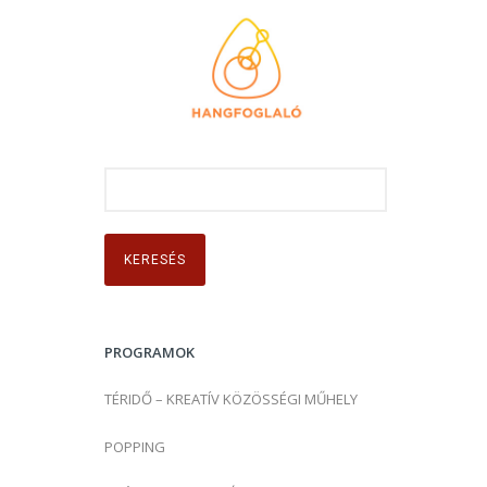
K
e
r
e
s
é
s
PROGRAMOK
:
TÉRIDŐ – KREATÍV KÖZÖSSÉGI MŰHELY
POPPING