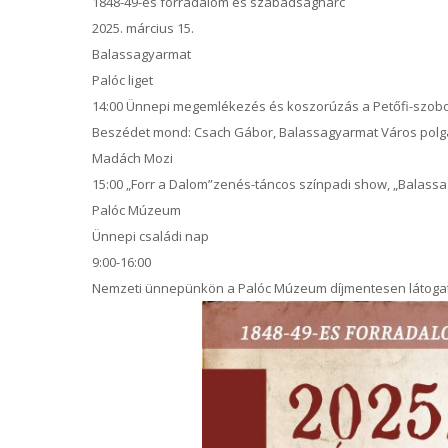
1848-49-es forradalom és szabadságharc
2025. március 15.
Balassagyarmat
Palóc liget
14:00 Ünnepi megemlékezés és koszorúzás a Petőfi-szob
Beszédet mond: Csach Gábor, Balassagyarmat Város pol
Madách Mozi
15:00 „Forr a Dalom”zenés-táncos színpadi show, „Balassa
Palóc Múzeum
Ünnepi családi nap
9:00-16:00
Nemzeti ünnepünkön a Palóc Múzeum díjmentesen látoga