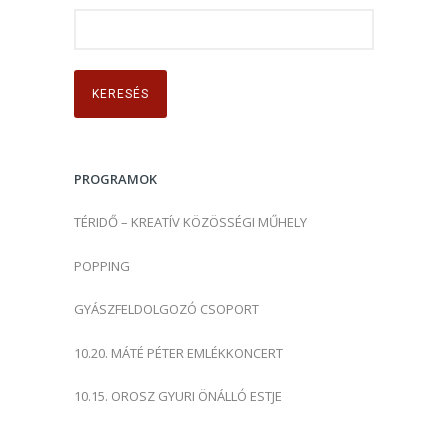
K
e
r
e
s
é
s
PROGRAMOK
:
TÉRIDŐ – KREATÍV KÖZÖSSÉGI MŰHELY
POPPING
GYÁSZFELDOLGOZÓ CSOPORT
10.20. MÁTÉ PÉTER EMLÉKKONCERT
10.15. OROSZ GYURI ÖNÁLLÓ ESTJE