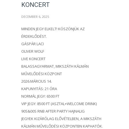
KONCERT
DECEMBER 6, 2025
MINDEN JEGY ELKELT! KÖSZÖNJÜK AZ
ÉRDEKLŐDÉST.
GÁSPÁR LACI
OLIVER WOLF
LIVE KONCERT
BALASSAGYARMAT, MIKSZÁTH KÁLMÁN
MŰVELŐDÉSI KÖZPONT
2026.MÁRCIUS 14.
KAPUNYITÁS: 21 ÓRA
NORMÁL JEGY: 6500 FT
VIP JEGY: 8500 FT (ASZTAL+WELCOME DRINK)
90S&00S RNB AFTER PARTY HAJNALIG
JEGYEK KIZÁRÓLAG ELŐVÉTELBEN, A MIKSZÁTH
KÁLMÁN MŰVELŐDÉSI KÖZPONTBN KAPHATÓK.