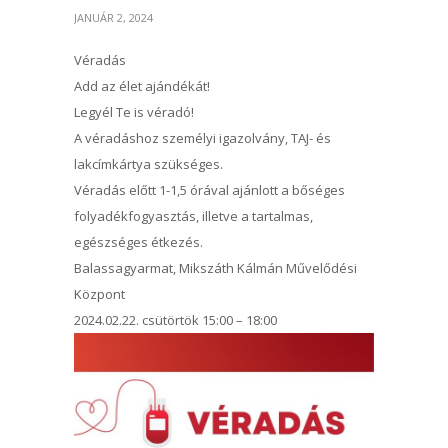
JANUÁR 2, 2024
Véradás
Add az élet ajándékát!
Legyél Te is véradó!
A véradáshoz személyi igazolvány, TAJ- és
lakcímkártya szükséges.
Véradás előtt 1-1,5 órával ajánlott a bőséges
folyadékfogyasztás, illetve a tartalmas,
egészséges étkezés.
Balassagyarmat, Mikszáth Kálmán Művelődési
Központ
2024.02.22. csütörtök 15:00 – 18:00