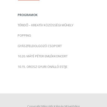
é
s
PROGRAMOK
:
TÉRIDŐ – KREATÍV KÖZÖSSÉGI MŰHELY
POPPING
GYÁSZFELDOLGOZÓ CSOPORT
10.20. MÁTÉ PÉTER EMLÉKKONCERT
10.15. OROSZ GYURI ÖNÁLLÓ ESTJE
Copyright Mikszáth Kálmán Művelődési