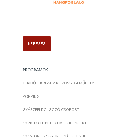
K
e
r
e
s
é
s
PROGRAMOK
:
TÉRIDŐ – KREATÍV KÖZÖSSÉGI MŰHELY
POPPING
GYÁSZFELDOLGOZÓ CSOPORT
10.20. MÁTÉ PÉTER EMLÉKKONCERT
10.15. OROSZ GYURI ÖNÁLLÓ ESTJE