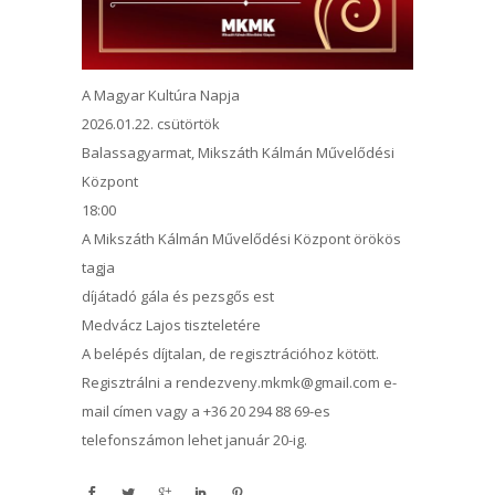
A Magyar Kultúra Napja
2026.01.22. csütörtök
Balassagyarmat, Mikszáth Kálmán Művelődési
Központ
18:00
A Mikszáth Kálmán Művelődési Központ örökös
tagja
díjátadó gála és pezsgős est
Medvácz Lajos tiszteletére
A belépés díjtalan, de regisztrációhoz kötött.
Regisztrálni a rendezveny.mkmk@gmail.com e-
mail címen vagy a +36 20 294 88 69-es
telefonszámon lehet január 20-ig.