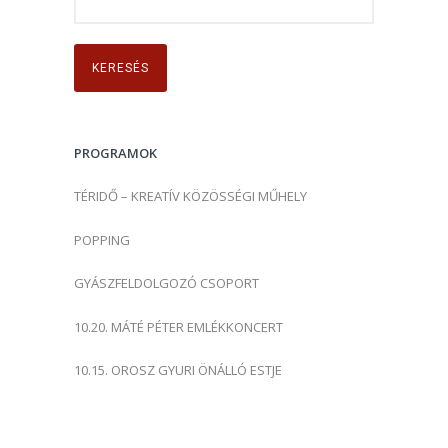
e
r
e
s
é
s
PROGRAMOK
:
TÉRIDŐ – KREATÍV KÖZÖSSÉGI MŰHELY
POPPING
GYÁSZFELDOLGOZÓ CSOPORT
10.20. MÁTÉ PÉTER EMLÉKKONCERT
10.15. OROSZ GYURI ÖNÁLLÓ ESTJE