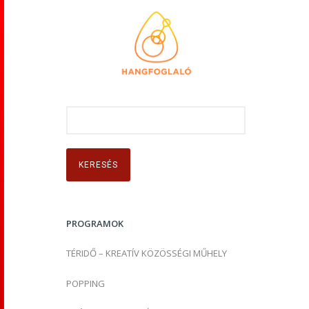
K
e
r
e
s
é
s
PROGRAMOK
:
TÉRIDŐ – KREATÍV KÖZÖSSÉGI MŰHELY
POPPING