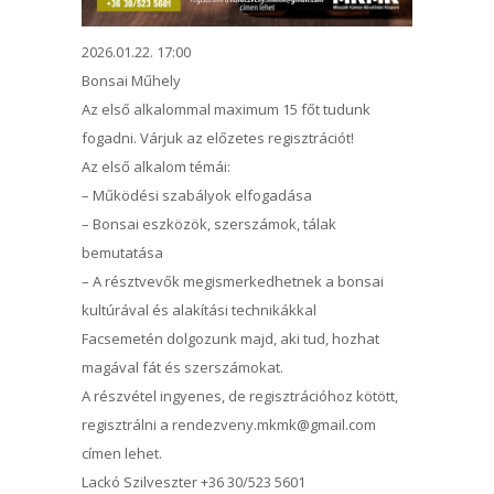
2026.01.22. 17:00
Bonsai Műhely
Az első alkalommal maximum 15 főt tudunk
fogadni. Várjuk az előzetes regisztrációt!
Az első alkalom témái:
– Működési szabályok elfogadása
– Bonsai eszközök, szerszámok, tálak
bemutatása
– A résztvevők megismerkedhetnek a bonsai
kultúrával és alakítási technikákkal
Facsemetén dolgozunk majd, aki tud, hozhat
magával fát és szerszámokat.
A részvétel ingyenes, de regisztrációhoz kötött,
regisztrálni a rendezveny.mkmk@gmail.com
címen lehet.
Lackó Szilveszter +36 30/523 5601