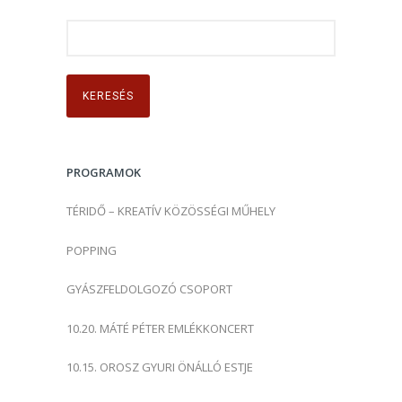
K
e
r
e
s
é
s
PROGRAMOK
:
TÉRIDŐ – KREATÍV KÖZÖSSÉGI MŰHELY
POPPING
GYÁSZFELDOLGOZÓ CSOPORT
10.20. MÁTÉ PÉTER EMLÉKKONCERT
10.15. OROSZ GYURI ÖNÁLLÓ ESTJE