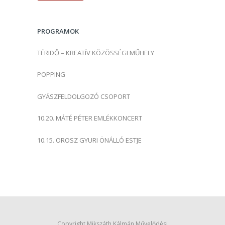
é
s
PROGRAMOK
:
TÉRIDŐ – KREATÍV KÖZÖSSÉGI MŰHELY
POPPING
GYÁSZFELDOLGOZÓ CSOPORT
10.20. MÁTÉ PÉTER EMLÉKKONCERT
10.15. OROSZ GYURI ÖNÁLLÓ ESTJE
Copyright Mikszáth Kálmán Művelődési