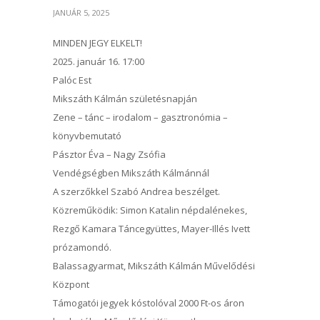
JANUÁR 5, 2025
MINDEN JEGY ELKELT!
2025. január 16. 17:00
Palóc Est
Mikszáth Kálmán születésnapján
Zene – tánc – irodalom – gasztronómia –
könyvbemutató
Pásztor Éva – Nagy Zsófia
Vendégségben Mikszáth Kálmánnál
A szerzőkkel Szabó Andrea beszélget.
Közreműködik: Simon Katalin népdalénekes,
Rezgő Kamara Táncegyüttes, Mayer-Illés Ivett
prózamondó.
Balassagyarmat, Mikszáth Kálmán Művelődési
Központ
Támogatói jegyek kóstolóval 2000 Ft-os áron