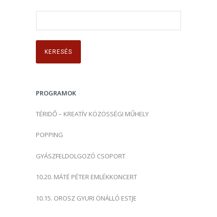
K
e
r
e
s
é
s
PROGRAMOK
:
TÉRIDŐ – KREATÍV KÖZÖSSÉGI MŰHELY
POPPING
GYÁSZFELDOLGOZÓ CSOPORT
10.20. MÁTÉ PÉTER EMLÉKKONCERT
10.15. OROSZ GYURI ÖNÁLLÓ ESTJE