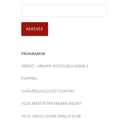
K
e
r
e
s
é
s
PROGRAMOK
:
TÉRIDŐ – KREATÍV KÖZÖSSÉGI MŰHELY
POPPING
GYÁSZFELDOLGOZÓ CSOPORT
10.20. MÁTÉ PÉTER EMLÉKKONCERT
10.15. OROSZ GYURI ÖNÁLLÓ ESTJE