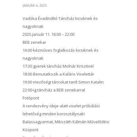
JANUÁR 6, 2025
Vadóka Évadindító Táncház kicsiknek és
nagyoknak
2025.január 11. 16:00 – 22:00
BEB zenekar
16:00 kézműves foglalkozás kicsiknek és
nagyoknak
17:30 gyerek táncház Molnár Krisztivel
18:00 Bemutatkozik a Kaláris Viselettár
19:00 mezőségi táncokat tanít Simon Katalin
22:00-ig táncház a BEB zenekarral
Fotópont
A rendezvény ideje alatt viselet próbálási
lehetőség minden korosztálynak!
Balassagyarmat, Mikszáth Kálmán Művelődési
Központ