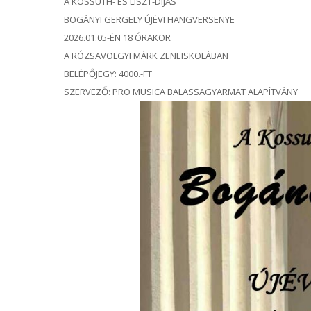
A KOSSUTH- ÉS LISZT-DÍJAS
BOGÁNYI GERGELY ÚJÉVI HANGVERSENYE
2026.01.05-ÉN 18 ÓRAKOR
A RÓZSAVÖLGYI MÁRK ZENEISKOLÁBAN
BELÉPŐJEGY: 4000.-FT
SZERVEZŐ: PRO MUSICA BALASSAGYARMAT ALAPÍTVÁNY