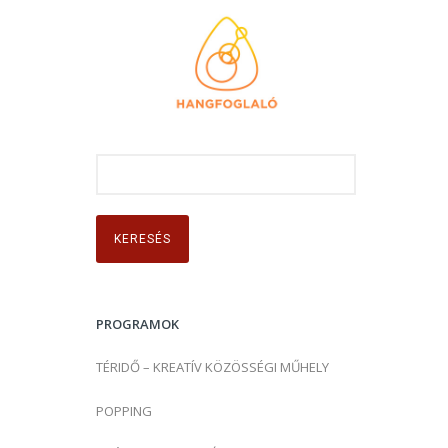
K
e
r
e
s
é
s
PROGRAMOK
:
TÉRIDŐ – KREATÍV KÖZÖSSÉGI MŰHELY
POPPING