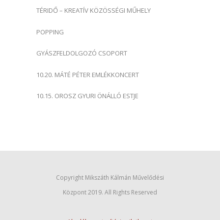
TÉRIDŐ – KREATÍV KÖZÖSSÉGI MŰHELY
POPPING
GYÁSZFELDOLGOZÓ CSOPORT
10.20. MÁTÉ PÉTER EMLÉKKONCERT
10.15. OROSZ GYURI ÖNÁLLÓ ESTJE
Copyright Mikszáth Kálmán Művelődési
Központ 2019. All Rights Reserved