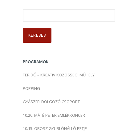
K
e
r
e
s
é
s
PROGRAMOK
:
TÉRIDŐ – KREATÍV KÖZÖSSÉGI MŰHELY
POPPING
GYÁSZFELDOLGOZÓ CSOPORT
10.20. MÁTÉ PÉTER EMLÉKKONCERT
10.15. OROSZ GYURI ÖNÁLLÓ ESTJE