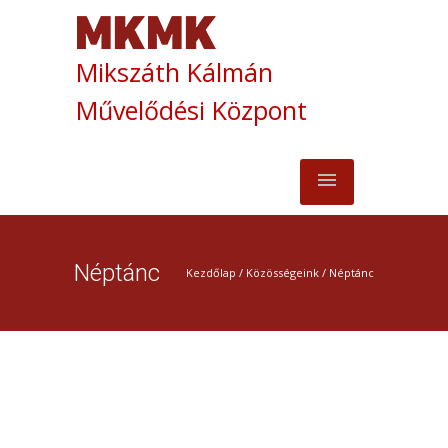
Mikszáth Kálmán
Művelődési Központ
Néptánc
Kezdőlap
/
Közösségeink
/
Néptánc