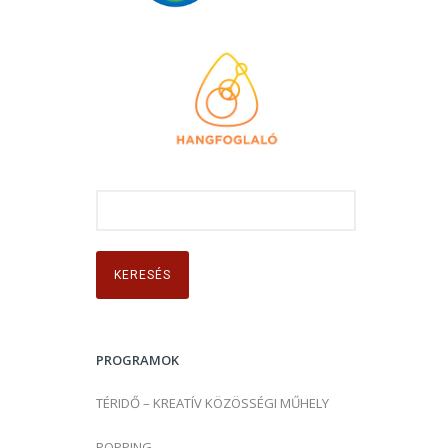
K
e
r
e
s
é
s
PROGRAMOK
:
TÉRIDŐ – KREATÍV KÖZÖSSÉGI MŰHELY
POPPING