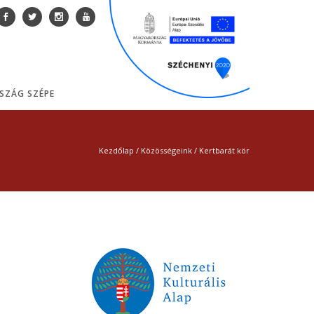
SZÁG SZÉPE
Kezdőlap
/
Közösségeink
/
Kertbarát kör