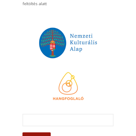
feltöltés alatt
K
e
r