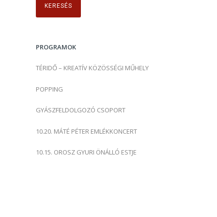
e
s
é
s
PROGRAMOK
:
TÉRIDŐ – KREATÍV KÖZÖSSÉGI MŰHELY
POPPING
GYÁSZFELDOLGOZÓ CSOPORT
10.20. MÁTÉ PÉTER EMLÉKKONCERT
10.15. OROSZ GYURI ÖNÁLLÓ ESTJE