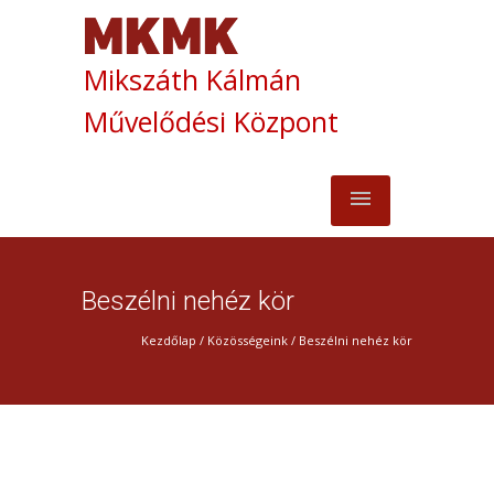
Mikszáth Kálmán
Művelődési Központ
Beszélni nehéz kör
Kezdőlap
/
Közösségeink
/
Beszélni nehéz kör