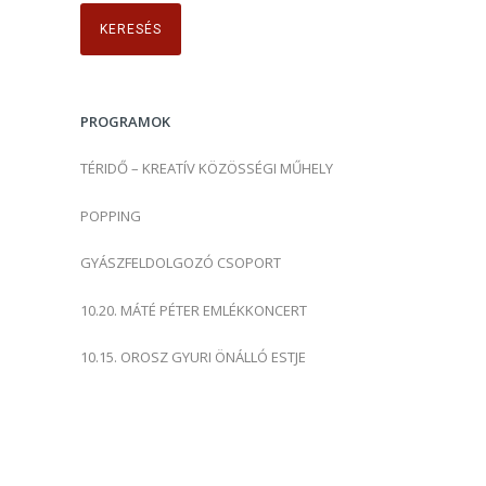
r
e
s
é
s
PROGRAMOK
:
TÉRIDŐ – KREATÍV KÖZÖSSÉGI MŰHELY
POPPING
GYÁSZFELDOLGOZÓ CSOPORT
10.20. MÁTÉ PÉTER EMLÉKKONCERT
10.15. OROSZ GYURI ÖNÁLLÓ ESTJE